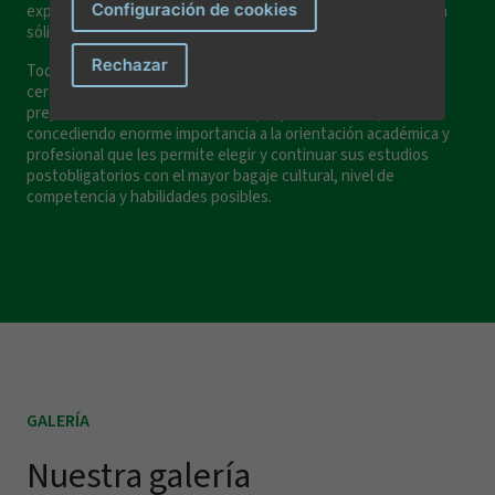
Configuración de cookies
experimentación científicas y, así, construimos una formación
sólida que establece las bases de su futuro.
He leído y acepto los
términos y condiciones de
Rechazar
Todo el trabajo del equipo docente, caracterizado por su
privacidad
.
cercanía al alumnado, está encaminado a alcanzar una óptima
preparación de nuestros alumnos/as para su futuro,
concediendo enorme importancia a la orientación académica y
Enviar mensaje
profesional que les permite elegir y continuar sus estudios
postobligatorios con el mayor bagaje cultural, nivel de
competencia y habilidades posibles.
GALERÍA
Nuestra galería